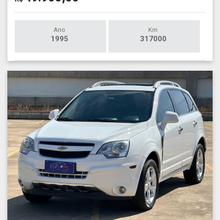
Ano
Km
1995
317000