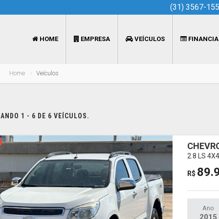
(31) 3567-15
HOME
EMPRESA
VEÍCULOS
FINANCI
Home
Veículos
NDO 1 - 6 DE 6 VEÍCULOS.
CHEVRO
2.8 LS 4
89.
R$
Ano
2015