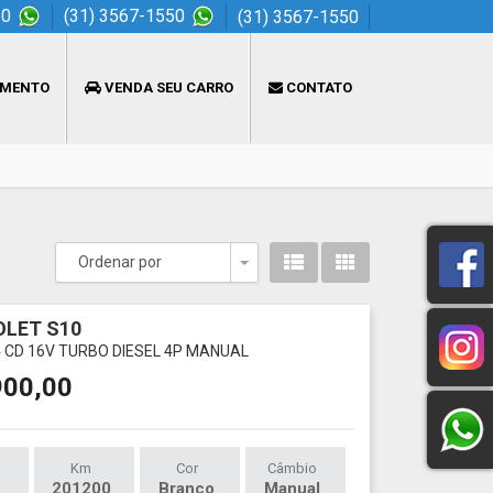
50
(31) 3567-1550
(31) 3567-1550
AMENTO
VENDA SEU CARRO
CONTATO
Ordenar por
Toggle Dropdown
LET S10
X4 CD 16V TURBO DIESEL 4P MANUAL
900,00
Km
Cor
Câmbio
201200
Branco
Manual