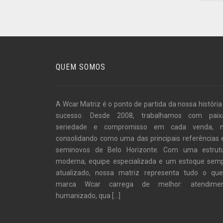
QUEM SOMOS
A Wcar Matriz é o ponto de partida da nossa história
sucesso. Desde 2008, trabalhamos com paix
seriedade e compromisso em cada venda, 
consolidando como uma das principais referências
seminovos de Belo Horizonte. Com uma estrut
moderna, equipe especializada e um estoque sem
atualizado, nossa matriz representa tudo o qu
marca Wcar carrega de melhor: atendime
humanizado, qua
[...]