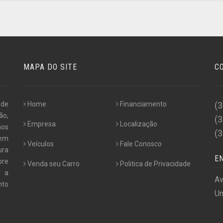
MAPA DO SITE
C
 de
Home
Financiamento
(
ão,
(
Empresa
Localização
nos
(
 em
Veículos
Fale Conosco
ura
E
pre
Venda seu Carro
Politica de Privacidade
e a
Av
nto
Un