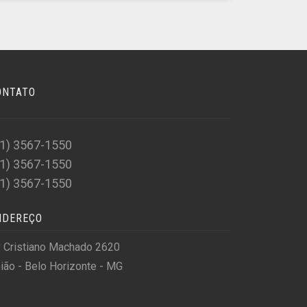
ONTATO
31) 3567-1550
31) 3567-1550
31) 3567-1550
NDEREÇO
 Cristiano Machado 2620
ião - Belo Horizonte - MG