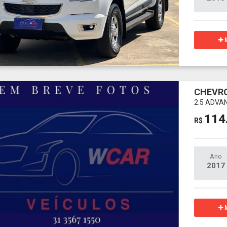
M
CHEVRO
2.5 ADVA
114
R$
Ano
2017
M