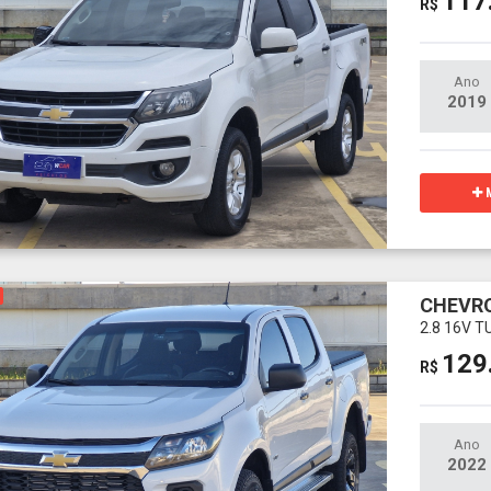
117
R$
Ano
2019
M
CHEVRO
2.8 16V 
129
R$
Ano
2022