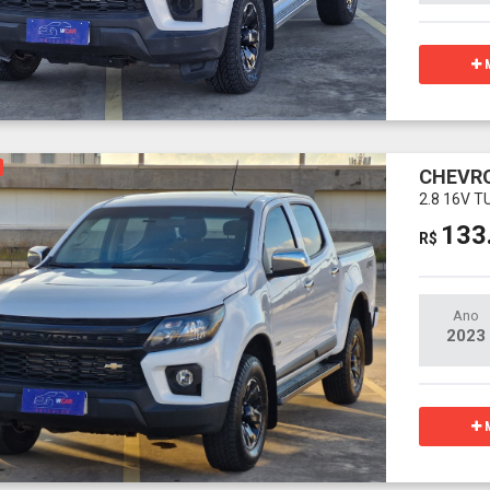
M
CHEVRO
2.8 16V 
133
R$
Ano
2023
M