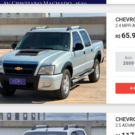
CHEVRO
2.4 MPFI
65.
R$
Ano
2009
M
CHEVRO
2.5 ADVA