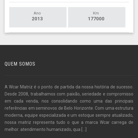
Ano
Km
2013
177000
QUEM SOMOS
A Wcar Matriz é o ponto de partida da nossa história de sucesso.
Desde 2008, trabalhamos com paixão, seriedade e compromisso
em cada venda, nos consolidando como uma das principais
referências em seminovos de Belo Horizonte. Com uma estrutura
moderna, equipe especializada e um estoque sempre atualizado,
nossa matriz representa tudo o que a marca Wcar carrega de
melhor: atendimento humanizado, qua
[...]