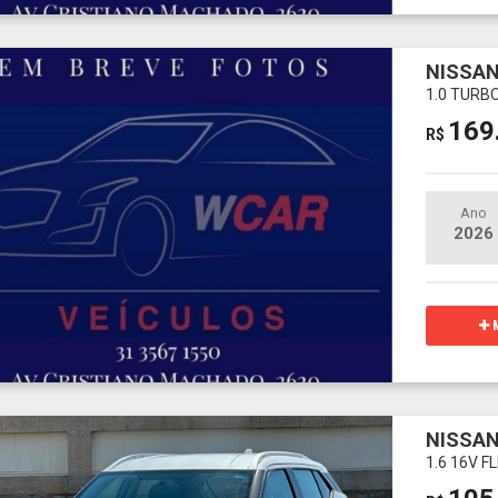
NISSAN
1.0 TURB
169
R$
Ano
2026
M
NISSAN
1.6 16V 