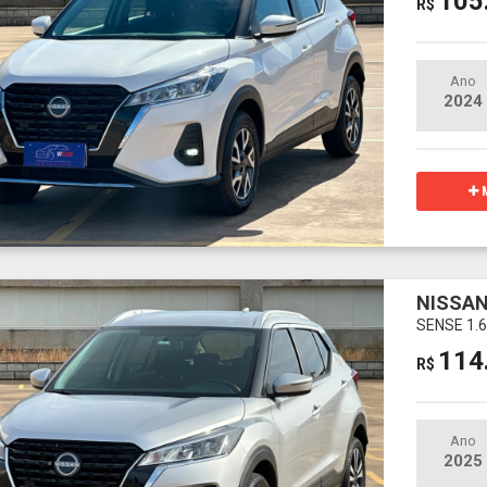
105
R$
Ano
2024
M
NISSAN
SENSE 1.6
114
R$
Ano
2025