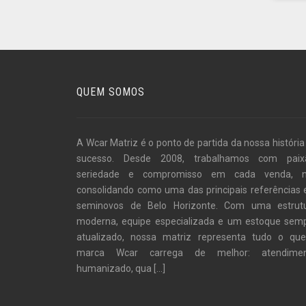
QUEM SOMOS
A Wcar Matriz é o ponto de partida da nossa história
sucesso. Desde 2008, trabalhamos com paix
seriedade e compromisso em cada venda, 
consolidando como uma das principais referências
seminovos de Belo Horizonte. Com uma estrut
moderna, equipe especializada e um estoque sem
atualizado, nossa matriz representa tudo o qu
marca Wcar carrega de melhor: atendime
humanizado, qua
[...]