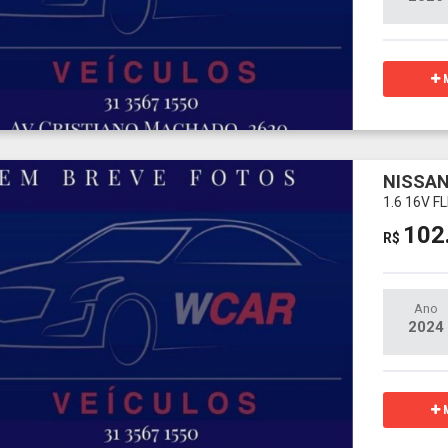
M
NISSAN
1.6 16V 
102
R$
Ano
2024
M