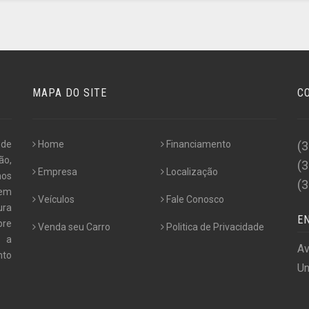
MAPA DO SITE
C
 de
Home
Financiamento
(
ão,
(
Empresa
Localização
nos
(
 em
Veículos
Fale Conosco
ura
E
pre
Venda seu Carro
Politica de Privacidade
e a
Av
nto
Un