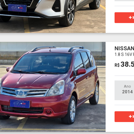
M
NISSAN
1.8 S 16
38.
R$
Ano
2014
M