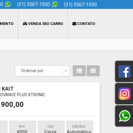
50
(31) 3567-1550
(31) 3567-1550
AMENTO
VENDA SEU CARRO
CONTATO
Ordenar por
Toggle Dropdown
 KAIT
 ADVANCE PLUS XTRONIC
.900,00
Km
Cor
Câmbio
4000
Cinza
Automático