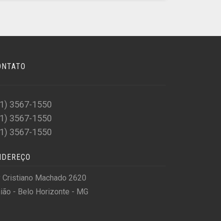
ONTATO
31) 3567-1550
31) 3567-1550
31) 3567-1550
NDEREÇO
 Cristiano Machado 2620
ião - Belo Horizonte - MG