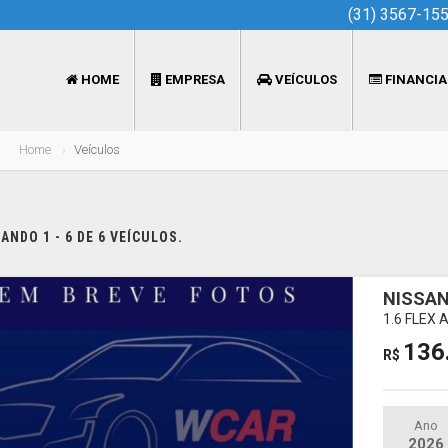
(31) 3567-15
HOME
EMPRESA
VEÍCULOS
FINANCI
Home
Veículos
NDO 1 - 6 DE 6 VEÍCULOS.
NISSAN
1.6 FLEX
136
R$
Ano
2026