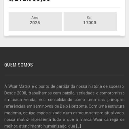
Ano
Km
2025
17000
QUEM SOMOS
A Wcar Matriz é o ponto de partida da nossa história de sucesso.
Desde 2008, trabalhamos com paixão, seriedade e compromisso
em cada venda, nos consolidando como uma das principais
referências em seminovos de Belo Horizonte. Com uma estrutura
moderna, equipe especializada e um estoque sempre atualizado,
nossa matriz representa tudo o que a marca Wcar carrega de
melhor: atendimento humanizado, qua
[...]