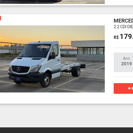
MERCED
2.2 CDI 
179
R$
Ano
2019
M