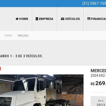
(31) 3567-15
HOME
EMPRESA
VEÍCULOS
FINANCI
Home
Veículos
NDO 1 - 3 DE 3 VEÍCULOS.
MERCE
2324 6X2 
269
R$
Ano
2013