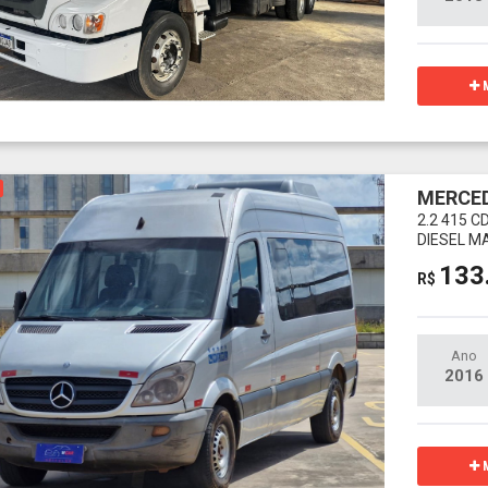
M
MERCED
2.2 415 C
DIESEL M
133
R$
Ano
2016
M