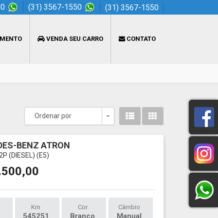
50
(31) 3567-1550
(31) 3567-1550
AMENTO
VENDA SEU CARRO
CONTATO
Ordenar por
Toggle Dropdown
DES-BENZ ATRON
2P (DIESEL) (E5)
.500,00
Km
Cor
Câmbio
545251
Branco
Manual