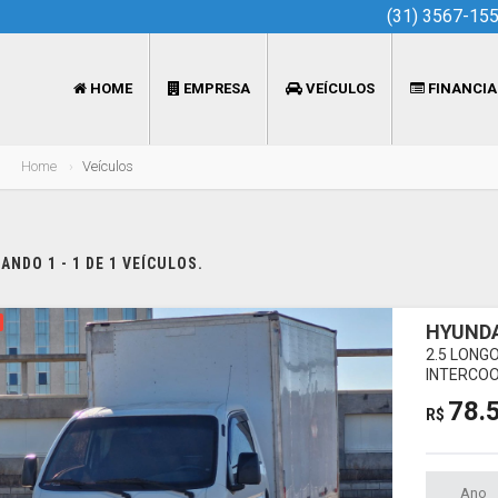
(31) 3567-15
HOME
EMPRESA
VEÍCULOS
FINANCI
Home
Veículos
NDO 1 - 1 DE 1 VEÍCULOS.
HYUNDA
2.5 LONG
INTERCOO
78.
R$
Ano