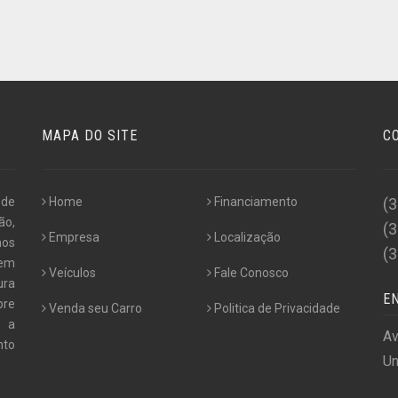
MAPA DO SITE
C
 de
Home
Financiamento
(
ão,
(
Empresa
Localização
nos
(
 em
Veículos
Fale Conosco
ura
E
pre
Venda seu Carro
Politica de Privacidade
e a
Av
nto
Un