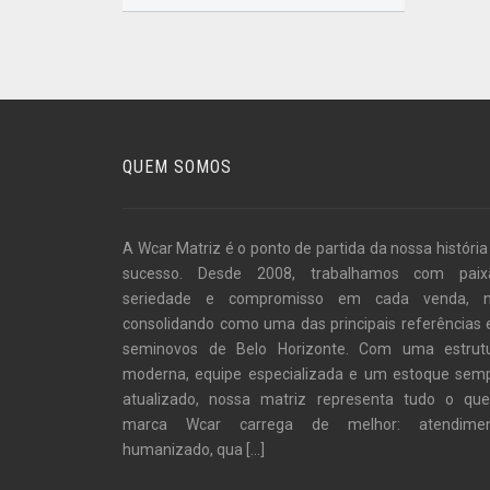
QUEM SOMOS
A Wcar Matriz é o ponto de partida da nossa história
sucesso. Desde 2008, trabalhamos com paix
seriedade e compromisso em cada venda, 
consolidando como uma das principais referências
seminovos de Belo Horizonte. Com uma estrut
moderna, equipe especializada e um estoque sem
atualizado, nossa matriz representa tudo o qu
marca Wcar carrega de melhor: atendime
humanizado, qua
[...]