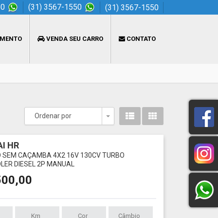
50
(31) 3567-1550
(31) 3567-1550
AMENTO
VENDA SEU CARRO
CONTATO
Ordenar por
Toggle Dropdown
I HR
O SEM CAÇAMBA 4X2 16V 130CV TURBO
LER DIESEL 2P MANUAL
500,00
Km
Cor
Câmbio