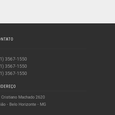
ONTATO
31) 3567-1550
31) 3567-1550
31) 3567-1550
NDEREÇO
 Cristiano Machado 2620
ião - Belo Horizonte - MG