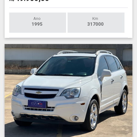
Ano
Km
1995
317000