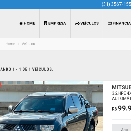
(31) 3567-15
HOME
EMPRESA
VEÍCULOS
FINANCI
Home
Veículos
NDO 1 - 1 DE 1 VEÍCULOS.
MITSUB
3.2 HPE 
AUTOMÁT
99.
R$
Ano