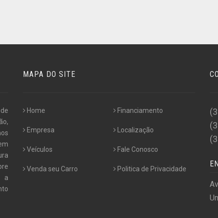
MAPA DO SITE
C
 de
Home
Financiamento
(
ão,
(
Empresa
Localização
nos
(
 em
Veículos
Fale Conosco
ura
E
pre
Venda seu Carro
Politica de Privacidade
e a
Av
nto
Un