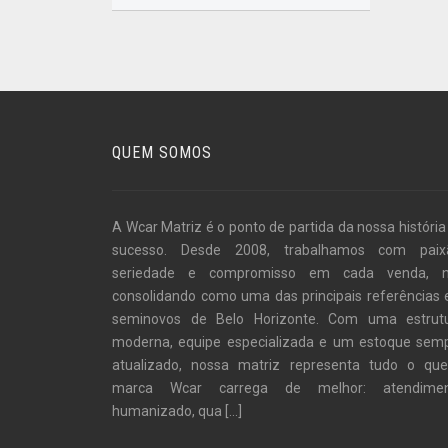
QUEM SOMOS
A Wcar Matriz é o ponto de partida da nossa história
sucesso. Desde 2008, trabalhamos com paix
seriedade e compromisso em cada venda, 
consolidando como uma das principais referências
seminovos de Belo Horizonte. Com uma estrut
moderna, equipe especializada e um estoque sem
atualizado, nossa matriz representa tudo o qu
marca Wcar carrega de melhor: atendime
humanizado, qua
[...]