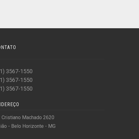
ONTATO
31) 3567-1550
31) 3567-1550
31) 3567-1550
NDEREÇO
 Cristiano Machado 2620
ião - Belo Horizonte - MG