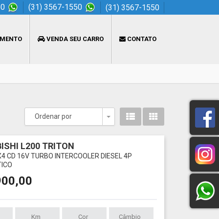
50
(31) 3567-1550
(31) 3567-1550
AMENTO
VENDA SEU CARRO
CONTATO
Ordenar por
Toggle Dropdown
ISHI L200 TRITON
4X4 CD 16V TURBO INTERCOOLER DIESEL 4P
ICO
900,00
Km
Cor
Câmbio