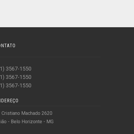
ONTATO
31) 3567-1550
31) 3567-1550
31) 3567-1550
NDEREÇO
 Cristiano Machado 2620
ião - Belo Horizonte - MG