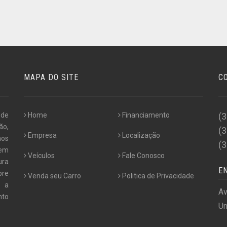
MAPA DO SITE
C
 de
Home
Financiamento
(
ão,
(
Empresa
Localização
nos
(
 em
Veículos
Fale Conosco
ura
E
pre
Venda seu Carro
Politica de Privacidade
e a
Av
nto
Un