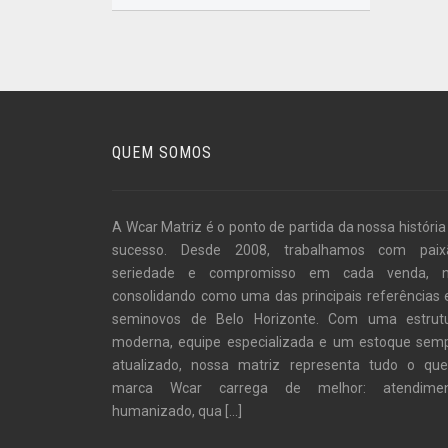
QUEM SOMOS
A Wcar Matriz é o ponto de partida da nossa história
sucesso. Desde 2008, trabalhamos com paix
seriedade e compromisso em cada venda, 
consolidando como uma das principais referências
seminovos de Belo Horizonte. Com uma estrut
moderna, equipe especializada e um estoque sem
atualizado, nossa matriz representa tudo o qu
marca Wcar carrega de melhor: atendime
humanizado, qua
[...]