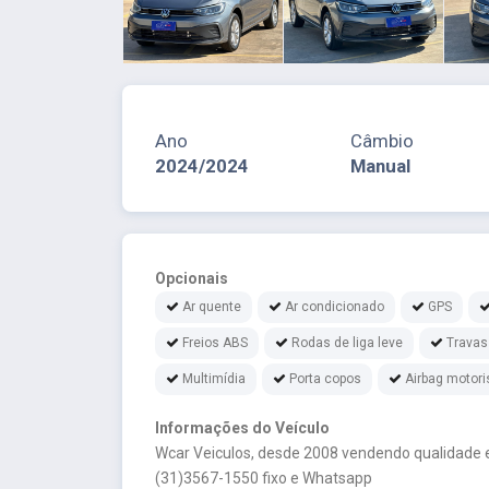
Ano
Câmbio
2024/2024
Manual
Opcionais
Ar quente
Ar condicionado
GPS
Freios ABS
Rodas de liga leve
Travas
Multimídia
Porta copos
Airbag motori
Informações do Veículo
Wcar Veiculos, desde 2008 vendendo qualidade e
(31)3567-1550 fixo e Whatsapp