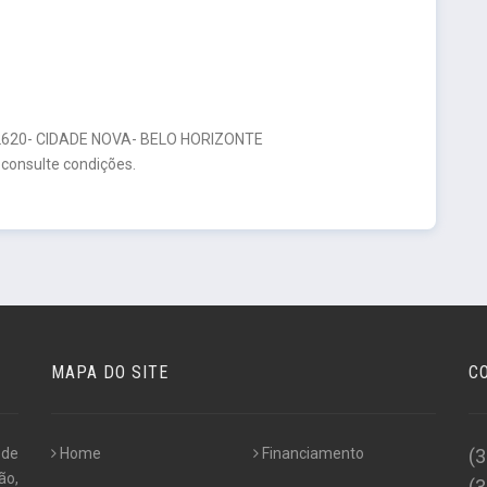
20- CIDADE NOVA- BELO HORIZONTE
 consulte condições.
MAPA DO SITE
C
 de
Home
Financiamento
(
ão,
(