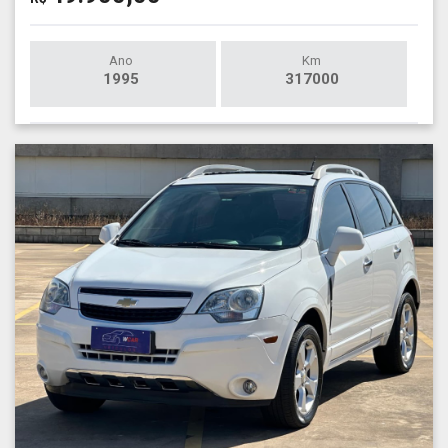
Ano
Km
1995
317000