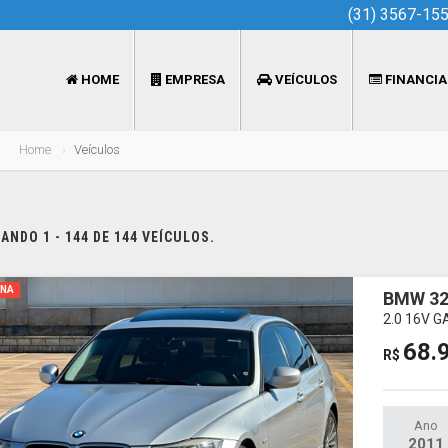
(31) 3567-15
HOME
EMPRESA
VEÍCULOS
FINANCI
Home
Veículos
NDO 1 - 144 DE 144 VEÍCULOS.
INA
BMW 32
2.0 16V 
68.
R$
Ano
2011