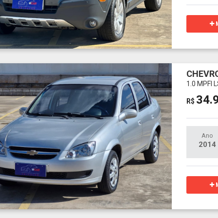
M
CHEVRO
1.0 MPFI 
34.
R$
Ano
2014
M