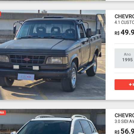
CHEVRO
4.1 CUST
49.
R$
Ano
1995
M
INA
CHEVRO
3.0 SIDI
56.
R$