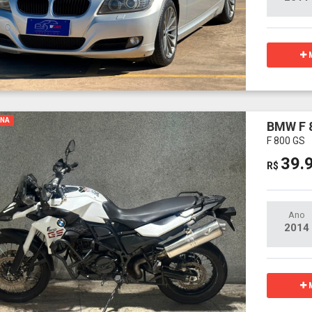
M
INA
BMW F 
F 800 GS
39.
R$
Ano
2014
M