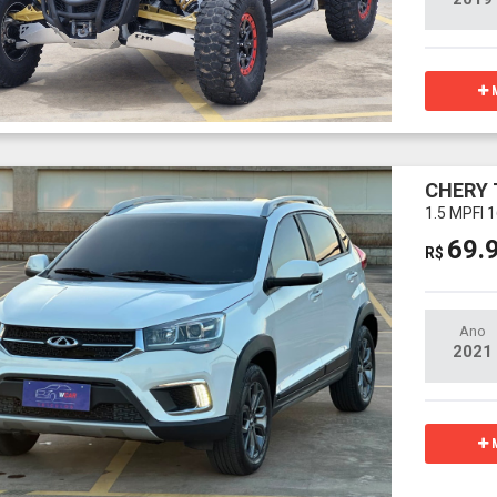
M
CHERY 
1.5 MPFI
69.
R$
Ano
2021
M