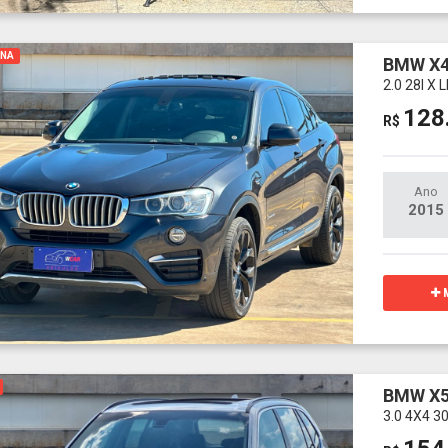
INA
BMW X
2.0 28I 
128
R$
Ano
2015
M
BMW X
3.0 4X4 