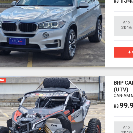
154
R$
Ano
2016
M
INA
BRP CA
(UTV)
CAN-AM M
99.
R$
Ano
2019