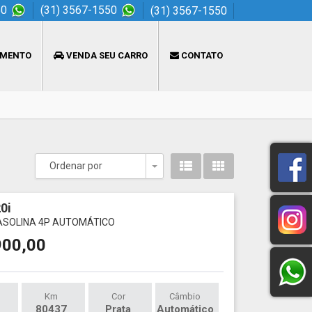
50
(31) 3567-1550
(31) 3567-1550
AMENTO
VENDA SEU CARRO
CONTATO
Ordenar por
Toggle Dropdown
0i
GASOLINA 4P AUTOMÁTICO
900,00
Km
Cor
Câmbio
80437
Prata
Automático