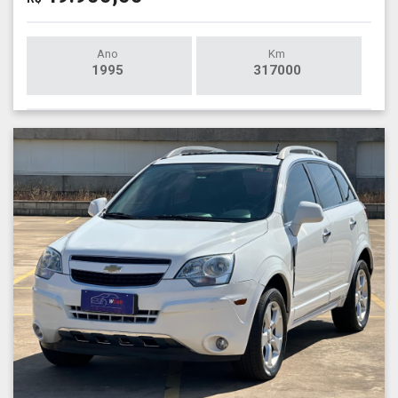
Ano
Km
1995
317000