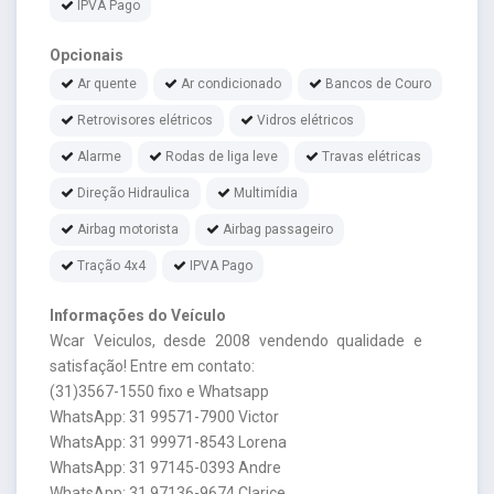
IPVA Pago
Opcionais
Ar quente
Ar condicionado
Bancos de Couro
Retrovisores elétricos
Vidros elétricos
Alarme
Rodas de liga leve
Travas elétricas
Direção Hidraulica
Multimídia
Airbag motorista
Airbag passageiro
Tração 4x4
IPVA Pago
Informações do Veículo
Wcar Veiculos, desde 2008 vendendo qualidade e
satisfação! Entre em contato:
(31)3567-1550 fixo e Whatsapp
WhatsApp: 31 99571-7900 Victor
WhatsApp: 31 99971-8543 Lorena
WhatsApp: 31 97145-0393 Andre
WhatsApp: 31 97136-9674 Clarice