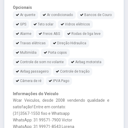
Opcionais
Ar quente
Ar condicionado
Bancos de Couro
GPS
Teto solar
Vidros elétricos
Alarme
Freios ABS
Rodas de liga leve
Travas elétricas
Direção Hidraulica
Multimídia
Porta copos
Controle de som no volante
Airbag motorista
Airbag passageiro
Controle de tração
Câmera de ré
IPVA Pago
Informações do Veículo
Wcar Veiculos, desde 2008 vendendo qualidade e
satisfação! Entre em contato:
(31)3567-1550 fixo e Whatsapp
WhatsApp: 31 99571-7900 Victor
WhatsApp: 31 99971-8543 Lorena