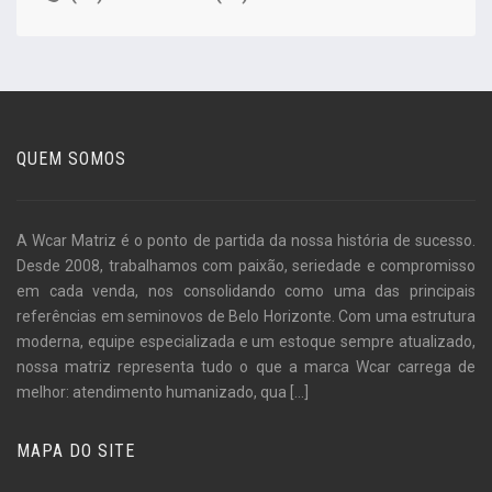
QUEM SOMOS
A Wcar Matriz é o ponto de partida da nossa história de sucesso.
Desde 2008, trabalhamos com paixão, seriedade e compromisso
em cada venda, nos consolidando como uma das principais
referências em seminovos de Belo Horizonte. Com uma estrutura
moderna, equipe especializada e um estoque sempre atualizado,
nossa matriz representa tudo o que a marca Wcar carrega de
melhor: atendimento humanizado, qua
[...]
MAPA DO SITE