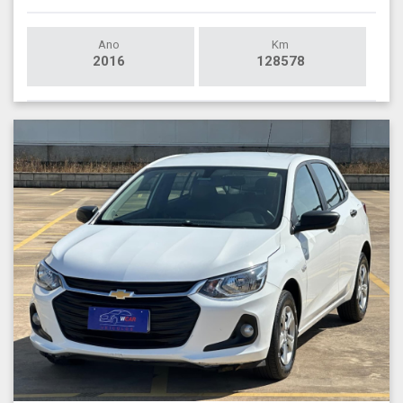
Ano
Km
2016
128578