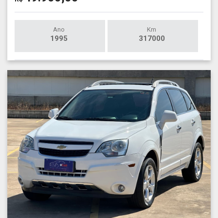
Ano
Km
1995
317000