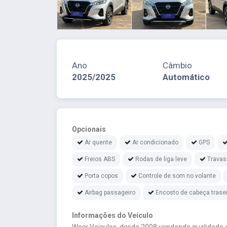
Ano
Câmbio
2025/2025
Automático
Opcionais
Ar quente
Ar condicionado
GPS
Freios ABS
Rodas de liga leve
Travas
Porta copos
Controle de som no volante
Airbag passageiro
Encosto de cabeça trase
Informações do Veículo
Wcar Veiculos, desde 2008 vendendo qualidade e