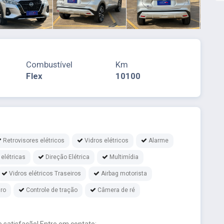
Combustível
Km
Flex
10100
Retrovisores elétricos
Vidros elétricos
Alarme
 elétricas
Direção Elétrica
Multimídia
Vidros elétricos Traseiros
Airbag motorista
iro
Controle de tração
Câmera de ré
 satisfação! Entre em contato: