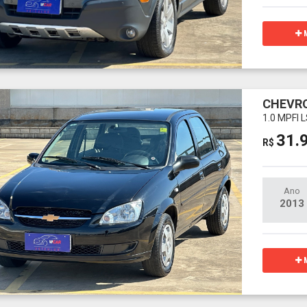
M
CHEVRO
1.0 MPFI 
31.
R$
Ano
2013
M