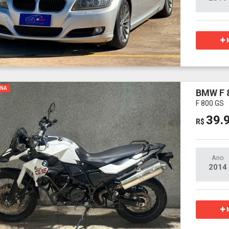
M
INA
BMW F 
F 800 GS
39.
R$
Ano
2014
M