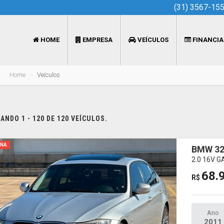
(31) 3567-15
HOME
EMPRESA
VEÍCULOS
FINANCI
Home
Veículos
NDO 1 - 120 DE 120 VEÍCULOS.
INA
BMW 32
2.0 16V 
68.
R$
Ano
2011