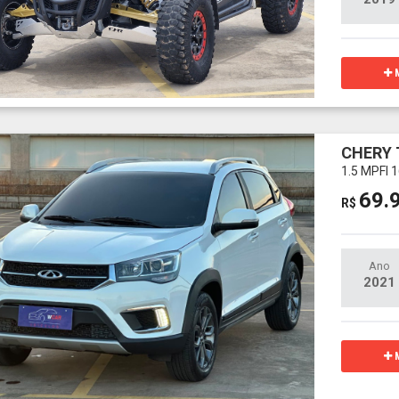
M
CHERY 
1.5 MPFI
69.
R$
Ano
2021
M