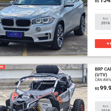
154
R$
Ano
2016
M
INA
BRP CA
(UTV)
CAN-AM M
99.
R$
Ano
2019