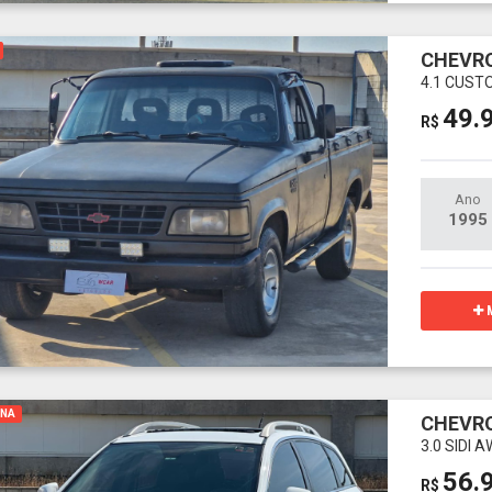
CHEVRO
4.1 CUST
49.
R$
Ano
1995
M
INA
CHEVRO
3.0 SIDI
56.
R$