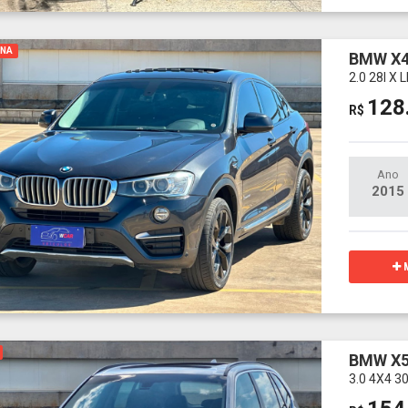
INA
BMW X
2.0 28I 
128
R$
Ano
2015
M
BMW X
3.0 4X4 