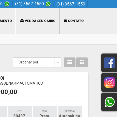
50
(31) 3567-1550
(31) 3567-1550
AMENTO
VENDA SEU CARRO
CONTATO
Ordenar por
Toggle Dropdown
0i
GASOLINA 4P AUTOMÁTICO
900,00
Km
Cor
Câmbio
80437
Prata
Automático