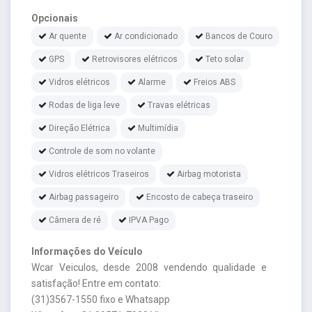
Opcionais
Ar quente
Ar condicionado
Bancos de Couro
GPS
Retrovisores elétricos
Teto solar
Vidros elétricos
Alarme
Freios ABS
Rodas de liga leve
Travas elétricas
Direção Elétrica
Multimídia
Controle de som no volante
Vidros elétricos Traseiros
Airbag motorista
Airbag passageiro
Encosto de cabeça traseiro
Câmera de ré
IPVA Pago
Informações do Veículo
Wcar Veiculos, desde 2008 vendendo qualidade e
satisfação! Entre em contato:
(31)3567-1550 fixo e Whatsapp