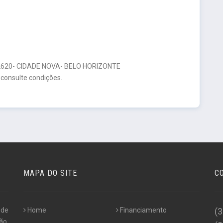
20- CIDADE NOVA- BELO HORIZONTE
 consulte condições.
MAPA DO SITE
C
 de
Home
Financiamento
(
ão,